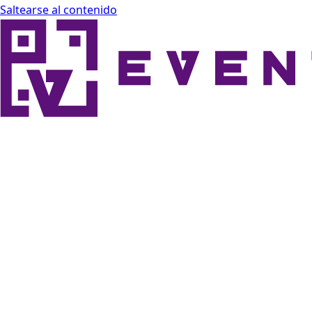
Saltearse al contenido
Eventor Docs