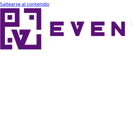
Saltearse al contenido
Eventor Docs