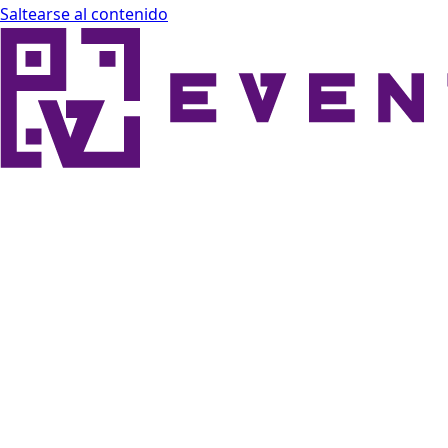
Saltearse al contenido
Eventor Docs